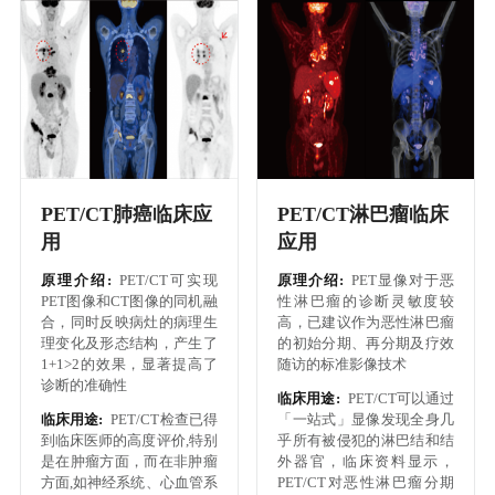
PET/CT肺癌临床应
PET/CT淋巴瘤临床
用
应用
原理介绍:
PET/CT可实现
原理介绍:
PET显像对于恶
PET图像和CT图像的同机融
性淋巴瘤的诊断灵敏度较
合，同时反映病灶的病理生
高，已建议作为恶性淋巴瘤
理变化及形态结构，产生了
的初始分期、再分期及疗效
1+1>2的效果，显著提高了
随访的标准影像技术
诊断的准确性
临床用途:
PET/CT可以通过
临床用途:
PET/CT检查已得
「一站式」显像发现全身几
到临床医师的高度评价,特别
乎所有被侵犯的淋巴结和结
是在肿瘤方面，而在非肿瘤
外器官，临床资料显示，
方面,如神经系统、心血管系
PET/CT对恶性淋巴瘤分期