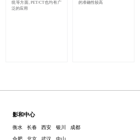
统等方面, PET/CT也均有广
的准确性较高
泛的应用
影和中心
衡水
长春
西安
银川
成都
合肥
北京
武汉
中山