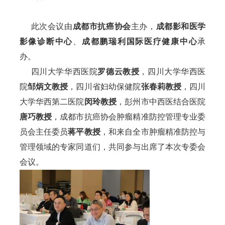
     此次会议由
成都市抗癌协会
主办，
成都影和医学
影像诊断中心
、
成都鹏瑞利国际医疗健康中心
承
办。 
     四川大学华西医院
罗德云教授
，四川大学华西医
院
邹炳文教授
，四川省妇幼保健院
张春莉教授
，四川
大学华西第二医院
闵玲教授
，彭州市中西医结合医院
唐巧教授
，成都市抗癌协会肿瘤精准防控管理专业委
员会主任委员
蒋平教授
，和来自全市肿瘤精准防控与
管理领域的专家同道们，共同参与出席了本次专委会
会议。